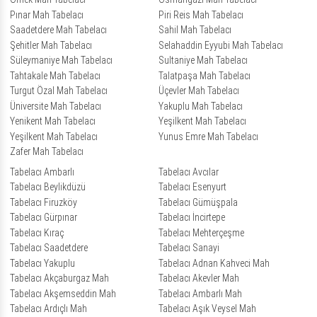
Pınar Mah Tabelacı
Piri Reis Mah Tabelacı
Saadetdere Mah Tabelacı
Sahil Mah Tabelacı
Şehitler Mah Tabelacı
Selahaddin Eyyubi Mah Tabelacı
Süleymaniye Mah Tabelacı
Sultaniye Mah Tabelacı
Tahtakale Mah Tabelacı
Talatpaşa Mah Tabelacı
Turgut Özal Mah Tabelacı
Üçevler Mah Tabelacı
Üniversite Mah Tabelacı
Yakuplu Mah Tabelacı
Yenikent Mah Tabelacı
Yeşilkent Mah Tabelacı
Yeşilkent Mah Tabelacı
Yunus Emre Mah Tabelacı
Zafer Mah Tabelacı
Tabelacı Ambarlı
Tabelacı Avcılar
Tabelacı Beylikdüzü
Tabelacı Esenyurt
Tabelacı Firuzköy
Tabelacı Gümüşpala
Tabelacı Gürpınar
Tabelacı İncirtepe
Tabelacı Kıraç
Tabelacı Mehterçeşme
Tabelacı Saadetdere
Tabelacı Sanayi
Tabelacı Yakuplu
Tabelacı Adnan Kahveci Mah
Tabelacı Akçaburgaz Mah
Tabelacı Akevler Mah
Tabelacı Akşemseddin Mah
Tabelacı Ambarlı Mah
Tabelacı Ardıçlı Mah
Tabelacı Aşık Veysel Mah