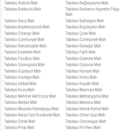
Tabelacı Atatürk Mah
Tabelacı Bağlarçeşme Mah
Tabelacı Balıkyolu Mah
Tabelacı Barbaros Hayrettin Paşa
Mah
Tabelacı Barış Mah
Tabelacı Battalgazi Mah
Tabelacı Beylikdüzüosb Mah
Tabelacı Büyükşehir Mah
Tabelacı Cihangir Mah
Tabelacı Çınar Mah
Tabelacı Cumhuriyet Mah
Tabelacı Cumhuriyet Mah
Tabelacı Denizköşkler Mah
Tabelacı Dereağzı Mah
Tabelacı Esenkent Mah
Tabelacı Fatih Mah
Tabelacı Firuzköy Mah
Tabelacı Gökevler Mah
Tabelacı Gümüşpala Mah
Tabelacı Gürpınar Mah
Tabelacı Güzelyurt Mah
Tabelacı Hürriyet Mah
Tabelacı İncirtepe Mah
Tabelacı İnönü Mah
Tabelacı İstiklal Mah
Tabelacı Kavaklı Mah
Tabelacı Koza Mah
Tabelacı Marmara Mah
Tabelacı Mehmet Akif Ersoy Mah
Tabelacı Mehterçeşme Mah
Tabelacı Merkez Mah
Tabelacı Mevlana Mah
Tabelacı Mustafa Kemalpaşa Mah
Tabelacı Namık Kemal Mah
Tabelacı Necip Fazıl Kısakürek Mah
Tabelacı Orhan Gazi Mah
Tabelacı Örnek Mah
Tabelacı Osmangazi Mah
Tabelacı Pınar Mah
Tabelacı Piri Reis Mah