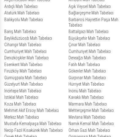
Ardıçlı Mah Tabelacı
Aşık Veysel Mah Tabelacı
Atatürk Mah Tabelacı
Bağlarçeşme Mah Tabelacı
Balıkyolu Mah Tabelacı
Barbaros Hayrettin Paşa Mah
Tabelacı
Barış Mah Tabelacı
Battalgazi Mah Tabelacı
Beylikdüzüosb Mah Tabelacı
Büyükşehir Mah Tabelacı
Cihangir Mah Tabelacı
Çınar Mah Tabelacı
Cumhuriyet Mah Tabelacı
Cumhuriyet Mah Tabelacı
Denizköşkler Mah Tabelacı
Dereağzı Mah Tabelacı
Esenkent Mah Tabelacı
Fatih Mah Tabelacı
Firuzköy Mah Tabelacı
Gökevler Mah Tabelacı
Gümüşpala Mah Tabelacı
Gürpınar Mah Tabelacı
Güzelyurt Mah Tabelacı
Hürriyet Mah Tabelacı
İncirtepe Mah Tabelacı
İnönü Mah Tabelacı
İstiklal Mah Tabelacı
Kavaklı Mah Tabelacı
Koza Mah Tabelacı
Marmara Mah Tabelacı
Mehmet Akif Ersoy Mah Tabelacı
Mehterçeşme Mah Tabelacı
Merkez Mah Tabelacı
Mevlana Mah Tabelacı
Mustafa Kemalpaşa Mah Tabelacı
Namık Kemal Mah Tabelacı
Necip Fazıl Kısakürek Mah Tabelacı
Orhan Gazi Mah Tabelacı
Örnek Mah Tabelacı
Osmangazi Mah Tabelacı