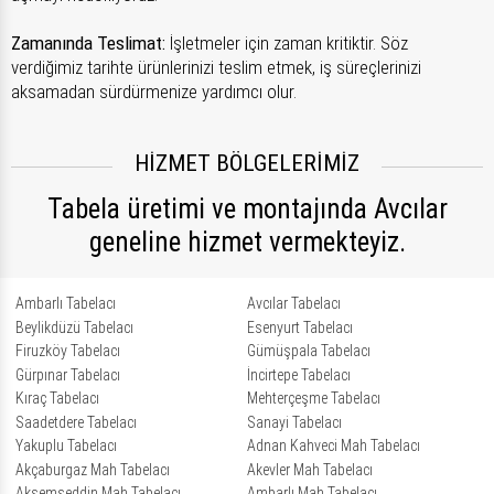
Zamanında Teslimat:
İşletmeler için zaman kritiktir. Söz
verdiğimiz tarihte ürünlerinizi teslim etmek, iş süreçlerinizi
aksamadan sürdürmenize yardımcı olur.
HİZMET BÖLGELERİMİZ
Tabela üretimi ve montajında Avcılar
geneline hizmet vermekteyiz.
Ambarlı Tabelacı
Avcılar Tabelacı
Beylikdüzü Tabelacı
Esenyurt Tabelacı
Firuzköy Tabelacı
Gümüşpala Tabelacı
Gürpınar Tabelacı
İncirtepe Tabelacı
Kıraç Tabelacı
Mehterçeşme Tabelacı
Saadetdere Tabelacı
Sanayi Tabelacı
Yakuplu Tabelacı
Adnan Kahveci Mah Tabelacı
Akçaburgaz Mah Tabelacı
Akevler Mah Tabelacı
Akşemseddin Mah Tabelacı
Ambarlı Mah Tabelacı