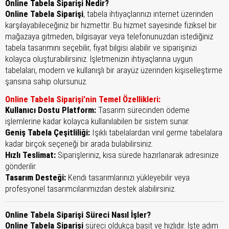
Online Tabela Siparişi Nedir?
Online Tabela Siparişi
, tabela ihtiyaçlarınızı internet üzerinden
karşılayabileceğiniz bir hizmettir. Bu hizmet sayesinde fiziksel bir
mağazaya gitmeden, bilgisayar veya telefonunuzdan istediğiniz
tabela tasarımını seçebilir, fiyat bilgisi alabilir ve siparişinizi
kolayca oluşturabilirsiniz. İşletmenizin ihtiyaçlarına uygun
tabelaları, modern ve kullanışlı bir arayüz üzerinden kişiselleştirme
şansına sahip olursunuz.
Online Tabela Siparişi’nin Temel Özellikleri:
Kullanıcı Dostu Platform:
Tasarım sürecinden ödeme
işlemlerine kadar kolayca kullanılabilen bir sistem sunar.
Geniş Tabela Çeşitliliği:
Işıklı tabelalardan vinil germe tabelalara
kadar birçok seçeneği bir arada bulabilirsiniz.
Hızlı Teslimat:
Siparişleriniz, kısa sürede hazırlanarak adresinize
gönderilir.
Tasarım Desteği:
Kendi tasarımlarınızı yükleyebilir veya
profesyonel tasarımcılarımızdan destek alabilirsiniz.
Online Tabela Siparişi Süreci Nasıl İşler?
Online Tabela Siparişi
süreci oldukça basit ve hızlıdır. İşte adım