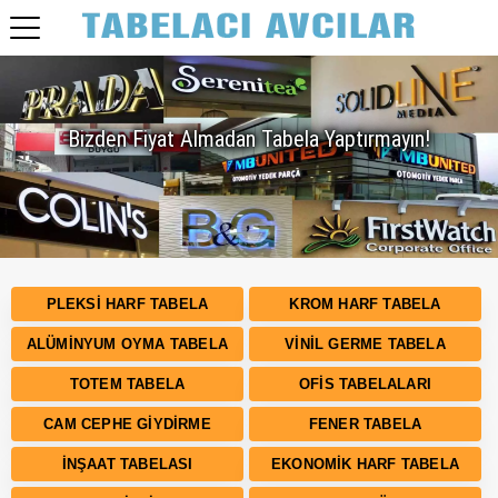
Bizden Fiyat Almadan Tabela Yaptırmayın!
PLEKSI HARF TABELA
KROM HARF TABELA
ALÜMINYUM OYMA TABELA
VINIL GERME TABELA
TOTEM TABELA
OFIS TABELALARI
CAM CEPHE GIYDIRME
FENER TABELA
İNŞAAT TABELASI
EKONOMIK HARF TABELA