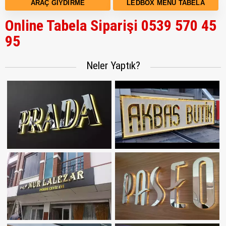
ARAÇ GIYDIRME
LEDBOX MENÜ TABELA
Online Tabela Siparişi 0539 570 45
95
Neler Yaptık?