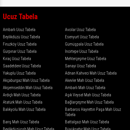
Ucuz Tabela
Ambarlı Ucuz Tabela
Avcılar Ucuz Tabela
Beylikdüzü Ucuz Tabela
Esenyurt Ucuz Tabela
Firuzköy Ucuz Tabela
Gümüşpala Ucuz Tabela
Gürpınar Ucuz Tabela
İncirtepe Ucuz Tabela
Kıraç Ucuz Tabela
Mehterçeşme Ucuz Tabela
Saadetdere Ucuz Tabela
Sanayi Ucuz Tabela
Yakuplu Ucuz Tabela
Adnan Kahveci Mah Ucuz Tabela
Akçaburgaz Mah Ucuz Tabela
Akevler Mah Ucuz Tabela
Akşemseddin Mah Ucuz Tabela
Ambarlı Mah Ucuz Tabela
Ardıçlı Mah Ucuz Tabela
Aşık Veysel Mah Ucuz Tabela
Atatürk Mah Ucuz Tabela
Bağlarçeşme Mah Ucuz Tabela
Balıkyolu Mah Ucuz Tabela
Barbaros Hayrettin Paşa Mah Ucuz
Tabela
Barış Mah Ucuz Tabela
Battalgazi Mah Ucuz Tabela
Beylikdüzüosb Mah Ucuz Tabela
Büyükşehir Mah Ucuz Tabela