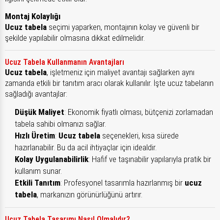
Montaj Kolaylığı
Ucuz tabela
seçimi yaparken, montajının kolay ve güvenli bir
şekilde yapılabilir olmasına dikkat edilmelidir.
Ucuz Tabela Kullanmanın Avantajları
Ucuz tabela
, işletmeniz için maliyet avantajı sağlarken aynı
zamanda etkili bir tanıtım aracı olarak kullanılır. İşte ucuz tabelanın
sağladığı avantajlar:
Düşük Maliyet
: Ekonomik fiyatlı olması, bütçenizi zorlamadan
tabela sahibi olmanızı sağlar.
Hızlı Üretim
:
Ucuz tabela
seçenekleri, kısa sürede
hazırlanabilir. Bu da acil ihtiyaçlar için idealdir.
Kolay Uygulanabilirlik
: Hafif ve taşınabilir yapılarıyla pratik bir
kullanım sunar.
Etkili Tanıtım
: Profesyonel tasarımla hazırlanmış bir
ucuz
tabela
, markanızın görünürlüğünü artırır.
Ucuz Tabela Tasarımı Nasıl Olmalıdır?