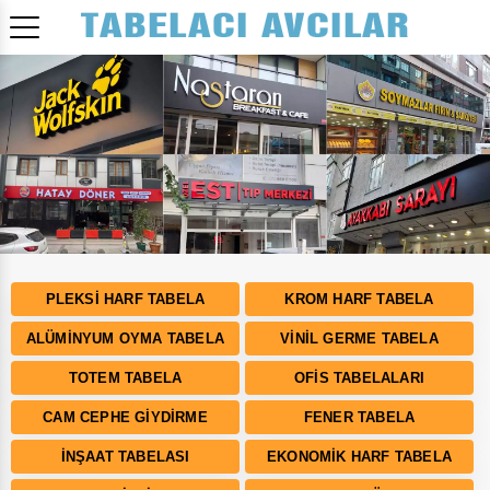
Bizden Fiyat Almadan Tabela Yaptırmayın!
PLEKSI HARF TABELA
KROM HARF TABELA
ALÜMINYUM OYMA TABELA
VINIL GERME TABELA
TOTEM TABELA
OFIS TABELALARI
CAM CEPHE GIYDIRME
FENER TABELA
İNŞAAT TABELASI
EKONOMIK HARF TABELA