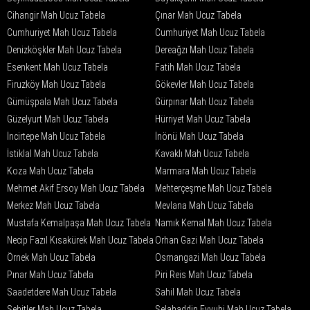
Cihangir Mah Ucuz Tabela
Çınar Mah Ucuz Tabela
Cumhuriyet Mah Ucuz Tabela
Cumhuriyet Mah Ucuz Tabela
Denizköşkler Mah Ucuz Tabela
Dereağzı Mah Ucuz Tabela
Esenkent Mah Ucuz Tabela
Fatih Mah Ucuz Tabela
Firuzköy Mah Ucuz Tabela
Gökevler Mah Ucuz Tabela
Gümüşpala Mah Ucuz Tabela
Gürpınar Mah Ucuz Tabela
Güzelyurt Mah Ucuz Tabela
Hürriyet Mah Ucuz Tabela
İncirtepe Mah Ucuz Tabela
İnönü Mah Ucuz Tabela
İstiklal Mah Ucuz Tabela
Kavaklı Mah Ucuz Tabela
Koza Mah Ucuz Tabela
Marmara Mah Ucuz Tabela
Mehmet Akif Ersoy Mah Ucuz Tabela
Mehterçeşme Mah Ucuz Tabela
Merkez Mah Ucuz Tabela
Mevlana Mah Ucuz Tabela
Mustafa Kemalpaşa Mah Ucuz Tabela
Namık Kemal Mah Ucuz Tabela
Necip Fazıl Kısakürek Mah Ucuz Tabela
Orhan Gazi Mah Ucuz Tabela
Örnek Mah Ucuz Tabela
Osmangazi Mah Ucuz Tabela
Pınar Mah Ucuz Tabela
Piri Reis Mah Ucuz Tabela
Saadetdere Mah Ucuz Tabela
Sahil Mah Ucuz Tabela
Şehitler Mah Ucuz Tabela
Selahaddin Eyyubi Mah Ucuz Tabela