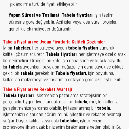
ışıklandırma türü de fiyatı etkileyebilir.
Yapım Süresi ve Teslimat
:
Tabela fiyatları
, işin teslim
süresine göre değişebilir. Acil işler veya kısa süreli projeler,
genellikle ek maliyetler doğurabilir.
Tabela Fiyatları ve Uygun Fiyatlarla Kaliteli Çözümler
İyi bir
tabelacı
, her bütçeye uygun
tabela fiyatları
sunarak
kaliteli çözümler üretir.
Tabela fiyatları
, her işletmeye özel olarak
belirlenmelidir. Örneğin, bir kafe için daha sade ve küçük boyutlu
bir
tabela
uygunken, büyük bir mağaza için daha büyük ve dikkat
çekici bir
tabela
gerekebilir.
Tabela fiyatları
, işin boyutuna,
kullanılan malzemeye ve tasarımın detayına göre özelleştirilebilir.
Tabela Fiyatları ve Rekabet Avantajı
Tabela fiyatları
, işletmenizin pazarlama stratejisinin bir
parçasıdır. Uygun fiyatlı ancak etkili bir
tabela
, müşteri kitlenizi
genişletmenize yardımcı olabilir. İyi tasarlanmış bir
tabela
,
işletmenizin dışarıdan görünümünü iyileştirir ve rekabet avantajı
sağlar. Düşük kaliteli veya eski
tabelalar
, işletmenizin
profesyonellikten uzak bir izlenim bırakmasına neden olabilir. Bu