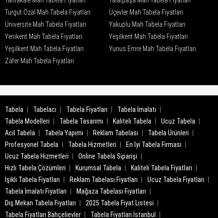
Tahtakale Mah Tabela Fiyatları
Talatpaşa Mah Tabela Fiyatları
Turgut Özal Mah Tabela Fiyatları
Üçevler Mah Tabela Fiyatları
Üniversite Mah Tabela Fiyatları
Yakuplu Mah Tabela Fiyatları
Yenikent Mah Tabela Fiyatları
Yeşilkent Mah Tabela Fiyatları
Yeşilkent Mah Tabela Fiyatları
Yunus Emre Mah Tabela Fiyatları
Zafer Mah Tabela Fiyatları
Tabela
Tabelacı
Tabela Fiyatları
Tabela İmalatı
Tabela Modelleri
Tabela Tasarımı
Kaliteli Tabela
Ucuz Tabela
Acil Tabela
Tabela Yapımı
Reklam Tabelası
Tabela Ürünleri
Profesyonel Tabela
Tabela Hizmetleri
En İyi Tabela Firması
Ucuz Tabela Hizmetleri
Online Tabela Siparişi
Hızlı Tabela Çözümleri
Kurumsal Tabela
Kaliteli Tabela Fiyatları
Işıklı Tabela Fiyatları
Reklam Tabelası Fiyatları
Ucuz Tabela Fiyatları
Tabela İmalatı Fiyatları
Mağaza Tabelası Fiyatları
Dış Mekan Tabela Fiyatları
2025 Tabela Fiyat Listesi
Tabela Fiyatları Bahçelievler
Tabela Fiyatları İstanbul