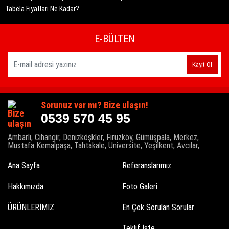
Tabela Fiyatları Ne Kadar?
E-BÜLTEN
Kayıt Ol
Sorunuz var mı? Bize ulaşın!
0539 570 45 95
Ambarlı, Cihangir, Denizköşkler, Firuzköy, Gümüşpala, Merkez,
Mustafa Kemalpaşa, Tahtakale, Üniversite, Yeşilkent, Avcılar,
Ana Sayfa
Referanslarımız
Hakkımızda
Foto Galeri
ÜRÜNLERİMİZ
En Çok Sorulan Sorular
Teklif İste