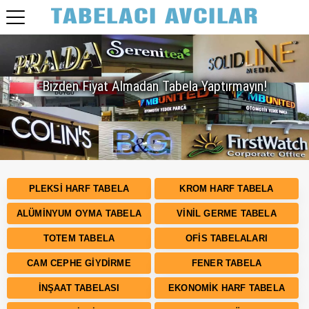
Bizden Fiyat Almadan Tabela Yaptırmayın!
PLEKSI HARF TABELA
KROM HARF TABELA
ALÜMINYUM OYMA TABELA
VINIL GERME TABELA
TOTEM TABELA
OFIS TABELALARI
CAM CEPHE GIYDIRME
FENER TABELA
İNŞAAT TABELASI
EKONOMIK HARF TABELA