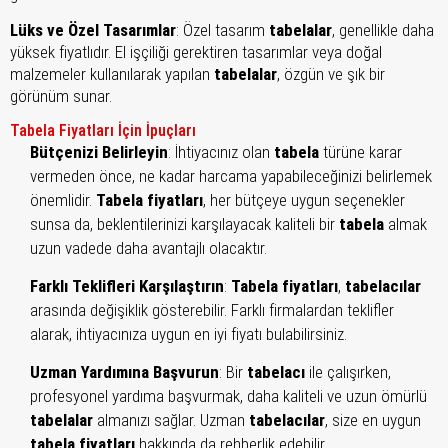
Lüks ve Özel Tasarımlar
: Özel tasarım
tabelalar
, genellikle daha
yüksek fiyatlıdır. El işçiliği gerektiren tasarımlar veya doğal
malzemeler kullanılarak yapılan
tabelalar
, özgün ve şık bir
görünüm sunar.
Tabela Fiyatları İçin İpuçları
Bütçenizi Belirleyin
: İhtiyacınız olan
tabela
türüne karar
vermeden önce, ne kadar harcama yapabileceğinizi belirlemek
önemlidir.
Tabela fiyatları
, her bütçeye uygun seçenekler
sunsa da, beklentilerinizi karşılayacak kaliteli bir
tabela
almak
uzun vadede daha avantajlı olacaktır.
Farklı Teklifleri Karşılaştırın
:
Tabela fiyatları
,
tabelacılar
arasında değişiklik gösterebilir. Farklı firmalardan teklifler
alarak, ihtiyacınıza uygun en iyi fiyatı bulabilirsiniz.
Uzman Yardımına Başvurun
: Bir
tabelacı
ile çalışırken,
profesyonel yardıma başvurmak, daha kaliteli ve uzun ömürlü
tabelalar
almanızı sağlar. Uzman
tabelacılar
, size en uygun
tabela fiyatları
hakkında da rehberlik edebilir.