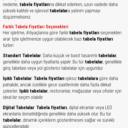
nedenle,
tabela fiyatları
na dikkat ederken, uzun vadede daha
yüksek kaliteli ve işlevsel
tabelalar
a yatırım yapmayı
düşünmelisiniz.
Farklı Tabela Fiyatları Seçenekleri
Her işletme, ihtiyaçlarına göre farklı
tabela fiyatları
seçenekleri
arar. İşte işletmenize uygun olabilecek bazı
tabela fiyatları
türleri:
Standart Tabelalar
: Daha küçük ve basit tasarımlı
tabelalar
,
genellikle daha uygun fiyatlarla yapılır. Bu tür
tabelalar
, genellikle
giriş tabelası veya yol gösterici tabelalar için uygundur.
Işıklı Tabelalar
:
Tabela fiyatları
ışıksız
tabelalara
göre daha
pahalıdır, ancak özellikle gece saatlerinde daha fazla dikkat
çekerler.
Işıklı tabelalar
, restoranlar, mağazalar veya ofisler için
ideal bir seçim olabilir.
Dijital Tabelalar
:
Tabela fiyatları
, dijital ekranlar veya LED
ekranlarla donatıldığında genellikle daha yüksek olur. Bu tür
tabelalar
, dinamik içeriklerin gösterilmesini sağlar ve sürekli
güncellenebilir.