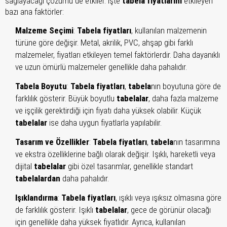
sağlayacağı çözümü de etkiler. İşte
tabela fiyatlarını
etkileyen
bazı ana faktörler:
Malzeme Seçimi
:
Tabela fiyatları
, kullanılan malzemenin
türüne göre değişir. Metal, akrilik, PVC, ahşap gibi farklı
malzemeler, fiyatları etkileyen temel faktörlerdir. Daha dayanıklı
ve uzun ömürlü malzemeler genellikle daha pahalıdır.
Tabela Boyutu
:
Tabela fiyatları
,
tabela
nın boyutuna göre de
farklılık gösterir. Büyük boyutlu
tabelalar
, daha fazla malzeme
ve işçilik gerektirdiği için fiyatı daha yüksek olabilir. Küçük
tabelalar
ise daha uygun fiyatlarla yapılabilir.
Tasarım ve Özellikler
:
Tabela fiyatları
,
tabela
nın tasarımına
ve ekstra özelliklerine bağlı olarak değişir. Işıklı, hareketli veya
dijital
tabelalar
gibi özel tasarımlar, genellikle standart
tabelalardan
daha pahalıdır.
Işıklandırma
:
Tabela fiyatları
, ışıklı veya ışıksız olmasına göre
de farklılık gösterir. Işıklı
tabelalar
, gece de görünür olacağı
için genellikle daha yüksek fiyatlıdır. Ayrıca, kullanılan