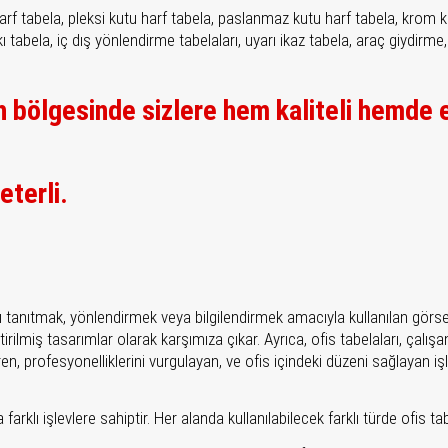
tu harf tabela, pleksi kutu harf tabela, paslanmaz kutu harf tabela, kro
kı tabela, iç dış yönlendirme tabelaları, uyarı ikaz tabela, araç giydirme, 
h bölgesinde sizlere hem kaliteli hemde 
eterli.
ları tanıtmak, yönlendirmek veya bilgilendirmek amacıyla kullanılan görsel 
rilmiş tasarımlar olarak karşımıza çıkar. Ayrıca, ofis tabelaları, çalışan
ren, profesyonelliklerini vurgulayan, ve ofis içindeki düzeni sağlayan i
arklı işlevlere sahiptir. Her alanda kullanılabilecek farklı türde ofis ta