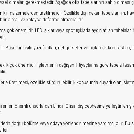
levsel olmaları gerekmektedir. Aşağıda ofis tabelalarının sahip olması ger
nıklı malzemelerden üretilmelidir. Özellikle dış mekan tabelalarının, hav
abilir olmalı ve kolayca deforme olmamalıdır.
tma çok önemlidir. LED ışıklar veya spot ışıklarla aydınlatılan tabela
lir.
. Basit, anlaşılır yazı fontları, net görseller ve açık renk kontrastları
klik çok önemlidir. İşletmenin değişen ihtiyaçlarına göre tabela tasarım
lir.
le üretilmesi, özellikle sürdürülebilirlik konusunda duyarlı olan işletme
iren en önemli unsurlardan biridir. Ofisin dış cephesine yerleştirilen 
.
rlerin doğru bölüme veya odaya yönlendirilmesine yardımcı olur. Bu sayed
rler.