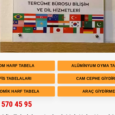
OM HARF TABELA
ALÜMINYUM OYMA T
FIS TABELALARI
CAM CEPHE GIYDI
OMIK HARF TABELA
ARAÇ GIYDIRME
 570 45 95