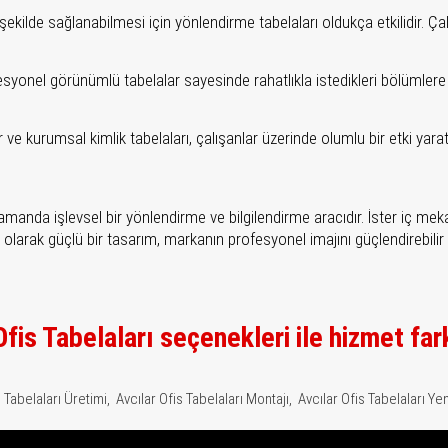
şekilde sağlanabilmesi için yönlendirme tabelaları oldukça etkilidir. Çalış
esyonel görünümlü tabelalar sayesinde rahatlıkla istedikleri bölümlere ul
ve kurumsal kimlik tabelaları, çalışanlar üzerinde olumlu bir etki yaratab
 zamanda işlevsel bir yönlendirme ve bilgilendirme aracıdır. İster iç me
larak güçlü bir tasarım, markanın profesyonel imajını güçlendirebilir ve o
fis Tabelaları seçenekleri ile hizmet far
 Tabelaları Üretimi,
Avcılar Ofis Tabelaları Montajı,
Avcılar Ofis Tabelaları Ye