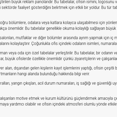
tirilen büyük reklam panolarıdır. Bu tabelalar, ofisin ismini, logosunu 
 sektörde faaliyet gösterdiğini belirtmek için etkili bir yoldur. Bu tür
 doğru bölümlere, odalara veya katlara kolayca ulaşabilmesi için yönlend
kça önemlidir. Bu tabelalar genellikle okuma kolaylığı sağlayan büyük fon
ı salonları, mutfaklar ve diğer bölümler arasında ayrım yapmak için iç mek
larını kolaylaştırır. Çoğunlukla ofis içindeki odaların isimleri, numaralar
an veya oda için özel tabelalar yerleştirilir. Bu tabelalar, bir odanın ve
lar, büyük ofislerde özellikle önemlidir çünkü ziyaretçilerin ve çalışanl
er alan, dışarıdan gelen kişilerin kayıt işlemlerini yaptığı, ofisin çeşitli 
partmanların hangi alanda bulunduğu hakkında bilgi verir.
ları, yangın çıkışları, acil durum numaraları, iş sağlığı ve güvenliği uyar
alışanları motive etmek ve kurum kültürünü güçlendirmek amacıyla çeşitli
ırmaya yardımcı olabilir ve ofisin içindeki atmosferi olumlu yönde etkiley