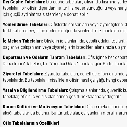
Dış Cephe Tabelaları:
Dış cephe tabelaları, ofisin dış kısmına yerleş
tabelaları, bir ofisin dışarıdan ne tür hizmetler sunduğunu veya hangi
için güçlü aydınlatma sistemleriyle donatılabilir.
Yönlendirme Tabelaları:
Ofislerde çalışanların veya ziyaretçilerin,
farklı katlarda çeşitli bölümler olduğunda yönlendirme tabelaları oldu
İç Mekan Tabelaları:
Ofislerin iç alanlarında, çeşitli odalar, toplant
sağlar ve çalışanların veya ziyaretçilerin istedikleri alana hızla ulaşma
Departman ve Odaların Tanıtım Tabelaları:
Ofis içinde her departm
Departmanı" tabelası, bir "Yönetici Odası" tabelası gibi. Bu tür tabela
Ziyaretçi Tabelaları:
Ziyaretçi tabelaları, genellikle ofisin girişinde y
tabelalardır. Bu tabelalar, misafirlere ofisin nasıl çalıştığı, hangi de
Yasal ve Bilgilendirme Tabelaları:
Çalışma alanlarında, güvenlik kural
tabelalar, ofisin iç ve dış alanlarında çeşitli noktalarına yerleştirilir.
Kurum Kültürü ve Motivasyon Tabelaları:
Ofis iç mekanlarında, ç
aldığı tabelalar da bulunur. Bu tür tabelalar, çalışanların moralini art
Ofis Tabelalarının Özellikleri