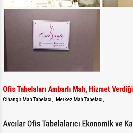
Ofis Tabelaları Ambarlı Mah, Hizmet Verdiğ
Cihangir Mah Tabelacı,
Merkez Mah Tabelacı,
Avcılar Ofis Tabelalarıcı Ekonomik ve K