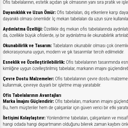
Ofis tabelalarının, estetik açıdan şık olmasının yanı sıra pratik ve iş
Dayanıklılık ve Uzun Ömür:
Ofis tabelaları, dış etkenlere karşı daya
dayanıklı olması önemlidir. İç mekan tabelaları da uzun süre kullanıl
Aydınlatma Özelliği:
Özellikle dış mekan ofis tabelalarında aydınla
da, özellikle büyük ofislerde, iyi bir aydınlatma ile okunabilirlik artırılabi
Okunabilirlik ve Tasarım:
Tabelaların okunabilir olması çok önemlidir
dekorasyonuna uygun, modern ve şık tasarımlar tercih edilmelidir.
Esneklik ve Özelleştirilebilirlik:
Ofis tabelalarının tasarımında esne
kimliğine uygun özelleştirilmiş tabelalar, markanın imajını güçlendirebi
Çevre Dostu Malzemeler:
Ofis tabelalarının çevre dostu malzemeler
kullanmak, çevreye duyarlı bir işletme imajı yaratabilir.
Ofis Tabelalarının Avantajları
Marka İmajını Güçlendirir:
Ofis tabelaları, markanın imajını güçlend
Bu, hem müşteriler hem de çalışanlar için güven verici bir etki yaratır
İletişimi Kolaylaştırır:
Yönlendirme tabelaları, çalışanların ve misafi
hangi odada hangi departmanın olduğunu bilerek zaman kaybını önle