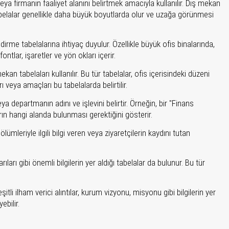
veya firmanın faaliyet alanını belirtmek amacıyla kullanılır. Dış mekan
 tabelalar genellikle daha büyük boyutlarda olur ve uzağa görünmesi
irme tabelalarına ihtiyaç duyulur. Özellikle büyük ofis binalarında,
tlar, işaretler ve yön okları içerir.
an tabelaları kullanılır. Bu tür tabelalar, ofis içerisindeki düzeni
ı veya amaçları bu tabelalarda belirtilir.
ya departmanın adını ve işlevini belirtir. Örneğin, bir "Finans
arın hangi alanda bulunması gerektiğini gösterir.
bölümleriyle ilgili bilgi veren veya ziyaretçilerin kaydını tutan
ıları gibi önemli bilgilerin yer aldığı tabelalar da bulunur. Bu tür
 ilham verici alıntılar, kurum vizyonu, misyonu gibi bilgilerin yer
ebilir.