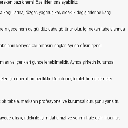
eken bazı önemli özellikleri sıralayabiliriz:
a koşullarına, rüzgar, yağmur, kar, sıcaklık değişimlerine karşı
lar, hem gece hem de gündüz daha görünür olur. İç mekan tabelalarında
, tabelanın kolayca okunmasını sağlar. Ayrıca ofisin genel
ları ve içerikleri güncellenebilmelidir. Ayrıca şirketin kurumsal
ler için önemli bir özelliktir. Geri dönüştürülebilir malzemeler
şık bir tabela, markanın profesyonel ve kurumsal duruşunu yansıtır.
e ofis içindeki iletişim daha hızlı ve verimli hale gelir. İnsanlar,