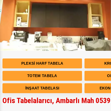
PLEKSI HARF TABELA
KR
TOTEM TABELA
O
İNŞAAT TABELASI
EKON
Ofis Tabelalarıcı, Ambarlı Mah 0539